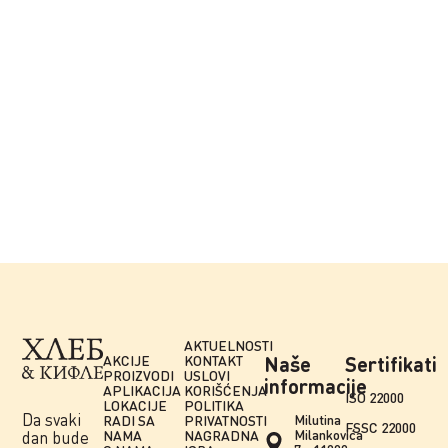
AKTUELNOSTI
AKCIJE
KONTAKT
Naše
Sertifikati
PROIZVODI
USLOVI
informacije
APLIKACIJA
KORIŠĆENJA
ISO 22000
LOKACIJE
POLITIKA
Da svaki
Milutina
RADI SA
PRIVATNOSTI
FSSC 22000
Milankovića
NAMA
NAGRADNA
dan bude