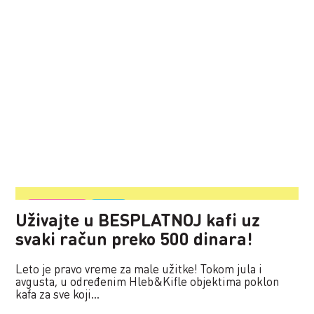
15.07.2025.
Vesti
Uživajte u BESPLATNOJ kafi uz
svaki račun preko 500 dinara!
Leto je pravo vreme za male užitke! Tokom jula i
avgusta, u određenim Hleb&Kifle objektima poklon
kafa za sve koji...