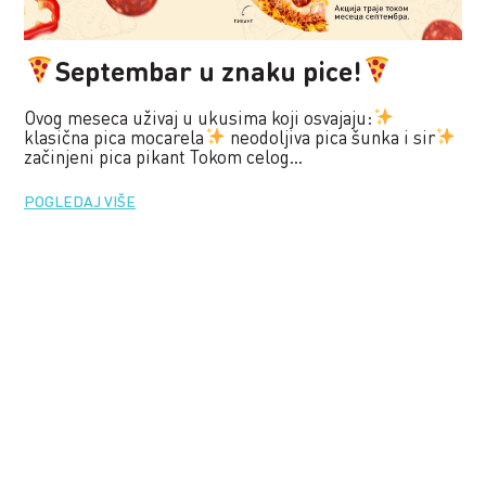
Septembar u znaku pice!
Ovog meseca uživaj u ukusima koji osvajaju:
klasična pica mocarela
neodoljiva pica šunka i sir
začinjeni pica pikant Tokom celog...
POGLEDAJ VIŠE