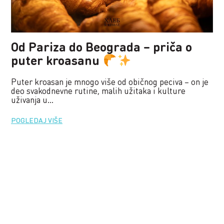
Od Pariza do Beograda – priča o
puter kroasanu
Puter kroasan je mnogo više od običnog peciva – on je
deo svakodnevne rutine, malih užitaka i kulture
uživanja u...
POGLEDAJ VIŠE