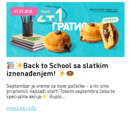
01.09.2025.
Vesti
Back to School sa slatkim
iznenađenjem!
Septembar je vreme za nove početke – a mi smo
pripremili najslađi start! Tokom septembra čeka te
specijalna akcija:
duplo...
POGLEDAJ VIŠE