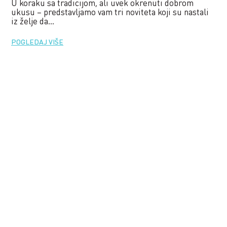
U koraku sa tradicijom, ali uvek okrenuti dobrom
ukusu – predstavljamo vam tri noviteta koji su nastali
iz želje da...
POGLEDAJ VIŠE