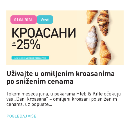
01.06.2026.
Vesti
Uživajte u omiljenim kroasanima
po sniženim cenama
Tokom meseca juna, u pekarama Hleb & Kifle očekuju
vas „Dani kroasana“ – omiljeni kroasani po sniženim
cenama, uz popuste...
POGLEDAJ VIŠE