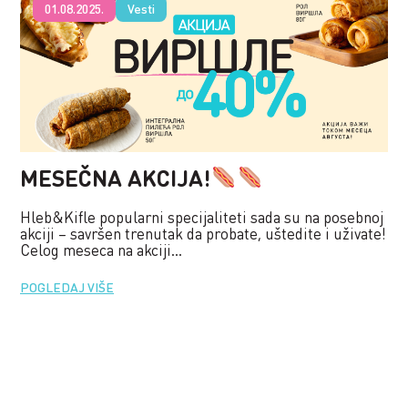
01.08.2025.
Vesti
MESEČNA AKCIJA!
Hleb&Kifle popularni specijaliteti sada su na posebnoj
akciji – savršen trenutak da probate, uštedite i uživate!
Celog meseca na akciji...
POGLEDAJ VIŠE