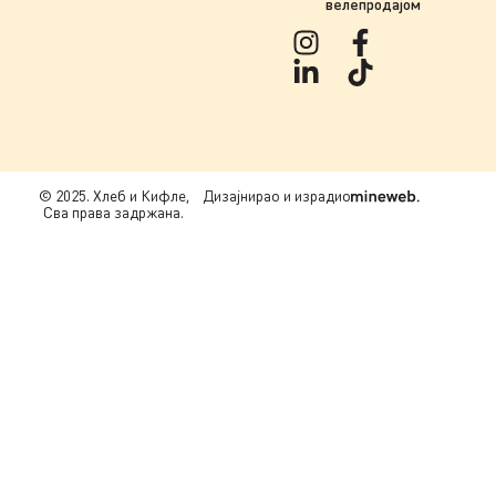
велепродајом
© 2025. Хлеб и Кифле,
Дизајнирао и израдио
Сва права задржана.