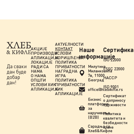
АКТУЕЛНОСТИ
АКЦИЈЕ
КОНТАКТ
Наше
Сертифика
ПРОИЗВОДИ
УСЛОВИ
информације
АПЛИКАЦИЈА
КОРИШЋЕЊА
ISO 22000
ЛОКАЦИЈЕ
ПОЛИТИКА
Да сваки
Милутина
РАДИ СА
ПРИВАТНОСТИ
FSSC 22000
Миланковића
НАМА
НАГРАДНА
дан буде
7в, 11000
О НАМА
ИГРА
добар
HACCP
Београд
ОПШТИ
ПОЛИТИКА
дан!
УСЛОВИ ХИК
ПРИВАТНОСТИ
ISO 9001
АПЛИКАЦИЈЕ
ХИК
office@hlebikifle.rs
АПЛИКАЦИЈЕ
Сертификат
Бизнис
о доприносу
платформа
одрживости
за
наручивање
Политика
(B2B)
квалитета и
безбедности
Сарадња сa
хране
Хлеб&Кифле