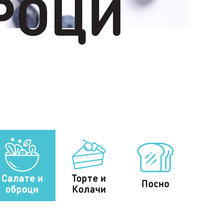
РОЦИ
Салате и
Торте и
Посно
оброци
Колачи