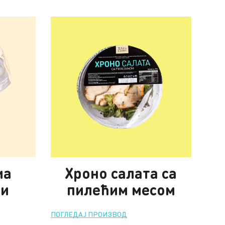
иа
Хроно салата са
 и
пилећим месом
ПОГЛЕДАЈ ПРОИЗВОД