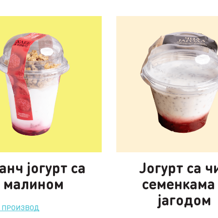
анч јогурт са
Јогурт са ч
малином
семенкама
јагодом
Ј ПРОИЗВОД