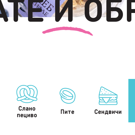
АТЕ И ОБ
Слано
Пите
Сендвичи
пециво