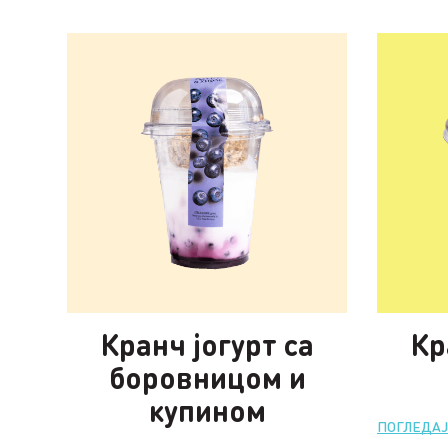
Кранч јогурт са
Кр
боровницом и
купином
ПОГЛЕДА