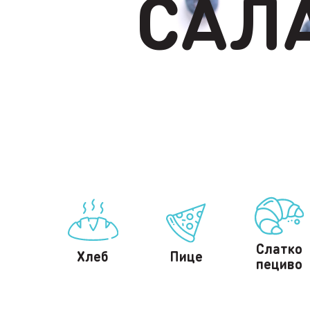
САЛ
Слатко
Хлеб
Пице
пецивo