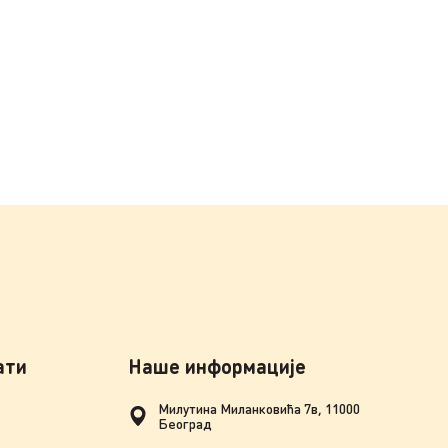
ати
Наше информације
Милутина Миланковића 7в, 11000
Београд