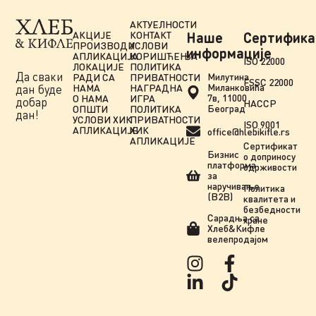
АКТУЕЛНОСТИ
АКЦИЈЕ
КОНТАКТ
Наше
Сертифика
ПРОИЗВОДИ
УСЛОВИ
информације
АПЛИКАЦИЈА
КОРИШЋЕЊА
ISO 22000
ЛОКАЦИЈЕ
ПОЛИТИКА
Да сваки
Милутина
РАДИ СА
ПРИВАТНОСТИ
FSSC 22000
Миланковића
НАМА
НАГРАДНА
дан буде
7в, 11000
О НАМА
ИГРА
добар
HACCP
Београд
ОПШТИ
ПОЛИТИКА
дан!
УСЛОВИ ХИК
ПРИВАТНОСТИ
ISO 9001
АПЛИКАЦИЈЕ
ХИК
office@hlebikifle.rs
АПЛИКАЦИЈЕ
Сертификат
Бизнис
о доприносу
платформа
одрживости
за
наручивање
Политика
(B2B)
квалитета и
безбедности
Сарадња сa
хране
Хлеб&Кифле
велепродајом