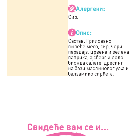
Алергени:
Сир.
Опис:
Састав: Гриловано
пилеће месо, сир, чери
парадајз, црвена и зелена
паприка, ајсберг и лоло
бионда салате, дресинг
на бази маслиновог уља и
балзамико сирћета.
Свидеће вам се и...