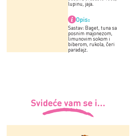
lupinu, jaja.
Opis:
Sastav: Baget, tuna sa
posnim majonezom,
limunovim sokom i
biberom, rukola, čeri
paradajz.
Svideće vam se i...