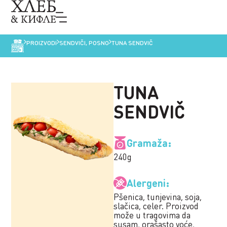
PROIZVODI
SENDVIČI
,
POSNO
TUNA SENDVIČ
TUNA
SENDVIČ
Gramaža:
240g
Alergeni:
Pšenica, tunjevina, soja,
slačica, celer. Proizvod
može u tragovima da
susam, orašasto voće,