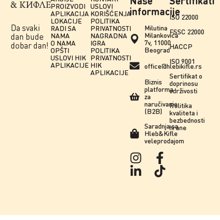
Naše
Sertifikati
PROIZVODI
USLOVI
informacije
APLIKACIJA
KORIŠĆENJA
ISO 22000
LOKACIJE
POLITIKA
Da svaki
Milutina
RADI SA
PRIVATNOSTI
FSSC 22000
Milankovića
NAMA
NAGRADNA
dan bude
7v, 11000
O NAMA
IGRA
dobar dan!
HACCP
Beograd
OPŠTI
POLITIKA
USLOVI HIK
PRIVATNOSTI
ISO 9001
APLIKACIJE
HIK
office@hlebikifle.rs
APLIKACIJE
Sertifikat o
Biznis
doprinosu
platforma
održivosti
za
naručivanje
Politika
(B2B)
kvaliteta i
bezbednosti
Saradnja sa
hrane
Hleb&Kifle
veleprodajom