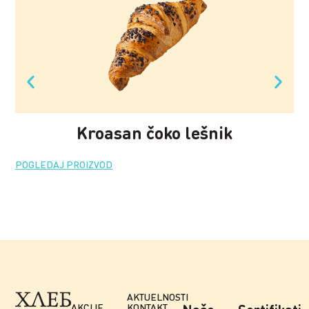
Kroasan čoko lešnik
POGLEDAJ PROIZVOD
PO
AKTUELNOSTI
AKCIJE
KONTAKT