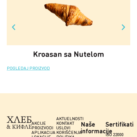
Kroasan sa Nutelom
POGLEDAJ PROIZVOD
PO
AKTUELNOSTI
AKCIJE
KONTAKT
Naše
Sertifikati
PROIZVODI
USLOVI
informacije
APLIKACIJA
KORIŠĆENJA
ISO 22000
LOKACIJE
POLITIKA