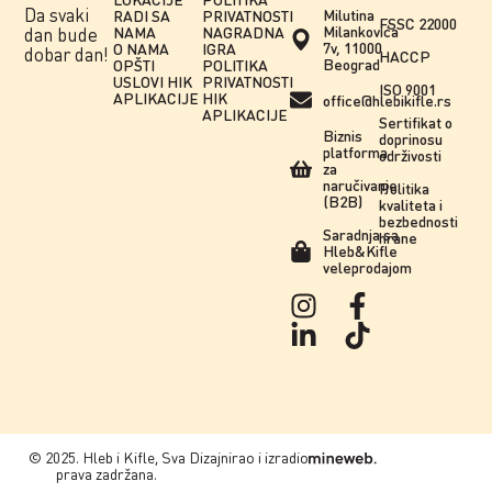
Da svaki
Milutina
RADI SA
PRIVATNOSTI
FSSC 22000
Milankovića
NAMA
NAGRADNA
dan bude
7v, 11000
O NAMA
IGRA
dobar dan!
HACCP
Beograd
OPŠTI
POLITIKA
USLOVI HIK
PRIVATNOSTI
ISO 9001
APLIKACIJE
HIK
office@hlebikifle.rs
APLIKACIJE
Sertifikat o
Biznis
doprinosu
platforma
održivosti
za
naručivanje
Politika
(B2B)
kvaliteta i
bezbednosti
Saradnja sa
hrane
Hleb&Kifle
veleprodajom
© 2025. Hleb i Kifle, Sva
Dizajnirao i izradio
prava zadržana.