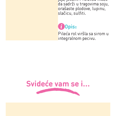
da sadrži u tragovima soju,
orašaste plodove, lupinu,
slačicu, sulfiti.
Opis:
Pileća rol viršla sa sirom u
integralnom pecivu.
Svideće vam se i...