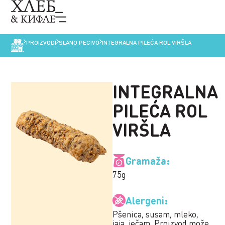
PROIZVODI
SLANO PECIVO
INTEGRALNA PILEĆA ROL VIRŠLA
INTEGRALNA
PILEĆA ROL
VIRŠLA
Gramaža:
75g
Alergeni:
Pšenica, susam, mleko,
jaja, ječam. Proizvod može