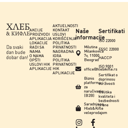
AKTUELNOSTI
AKCIJE
KONTAKT
Naše
Sertifikati
PROIZVODI
USLOVI
informacije
APLIKACIJA
KORIŠĆENJA
ISO 22000
LOKACIJE
POLITIKA
Da svaki
Milutina
RADI SA
PRIVATNOSTI
FSSC 22000
Milankovića
NAMA
NAGRADNA
dan bude
7v, 11000
O NAMA
IGRA
dobar dan!
HACCP
Beograd
OPŠTI
POLITIKA
USLOVI HIK
PRIVATNOSTI
ISO 9001
APLIKACIJE
HIK
office@hlebikifle.rs
APLIKACIJE
Sertifikat o
Biznis
doprinosu
platforma
održivosti
za
naručivanje
Politika
(B2B)
kvaliteta i
bezbednosti
Saradnja sa
hrane
Hleb&Kifle
veleprodajom