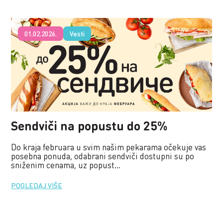
01.02.2026.
Vesti
Sendviči na popustu do 25%
Do kraja februara u svim našim pekarama očekuje vas
posebna ponuda, odabrani sendviči dostupni su po
sniženim cenama, uz popust...
POGLEDAJ VIŠE