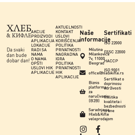
AKTUELNOSTI
AKCIJE
KONTAKT
Naše
Sertifikati
PROIZVODI
USLOVI
informacije
APLIKACIJA
KORIŠĆENJA
ISO 22000
LOKACIJE
POLITIKA
Da svaki
Milutina
RADI SA
PRIVATNOSTI
FSSC 22000
Milankovića
NAMA
NAGRADNA
dan bude
7v, 11000
O NAMA
IGRA
dobar dan!
HACCP
Beograd
OPŠTI
POLITIKA
USLOVI HIK
PRIVATNOSTI
ISO 9001
APLIKACIJE
HIK
office@hlebikifle.rs
APLIKACIJE
Sertifikat o
Biznis
doprinosu
platforma
održivosti
za
naručivanje
Politika
(B2B)
kvaliteta i
bezbednosti
Saradnja sa
hrane
Hleb&Kifle
veleprodajom