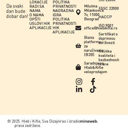
LOKACIJE
POLITIKA
Da svaki
Milutina
RADI SA
PRIVATNOSTI
FSSC 22000
Milankovića
NAMA
NAGRADNA
dan bude
7v, 11000
O NAMA
IGRA
dobar dan!
HACCP
Beograd
OPŠTI
POLITIKA
USLOVI HIK
PRIVATNOSTI
ISO 9001
APLIKACIJE
HIK
office@hlebikifle.rs
APLIKACIJE
Sertifikat o
Biznis
doprinosu
platforma
održivosti
za
naručivanje
Politika
(B2B)
kvaliteta i
bezbednosti
Saradnja sa
hrane
Hleb&Kifle
veleprodajom
© 2025. Hleb i Kifle, Sva
Dizajnirao i izradio
prava zadržana.