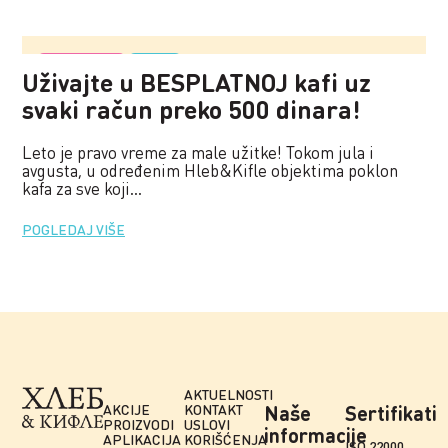
15.07.2025.
Vesti
Uživajte u BESPLATNOJ kafi uz
svaki račun preko 500 dinara!
Leto je pravo vreme za male užitke! Tokom jula i
avgusta, u određenim Hleb&Kifle objektima poklon
kafa za sve koji...
POGLEDAJ VIŠE
AKTUELNOSTI
AKCIJE
KONTAKT
Naše
Sertifikati
PROIZVODI
USLOVI
informacije
APLIKACIJA
KORIŠĆENJA
ISO 22000