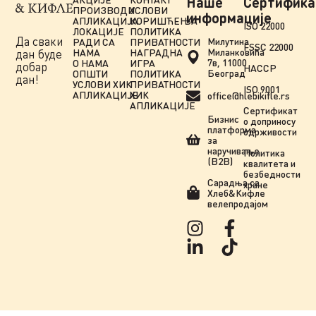
Наше
Сертифика
ПРОИЗВОДИ
УСЛОВИ
информације
АПЛИКАЦИЈА
КОРИШЋЕЊА
ISO 22000
ЛОКАЦИЈЕ
ПОЛИТИКА
Да сваки
Милутина
РАДИ СА
ПРИВАТНОСТИ
FSSC 22000
Миланковића
НАМА
НАГРАДНА
дан буде
7в, 11000
О НАМА
ИГРА
добар
HACCP
Београд
ОПШТИ
ПОЛИТИКА
дан!
УСЛОВИ ХИК
ПРИВАТНОСТИ
ISO 9001
АПЛИКАЦИЈЕ
ХИК
office@hlebikifle.rs
АПЛИКАЦИЈЕ
Сертификат
Бизнис
о доприносу
платформа
одрживости
за
наручивање
Политика
(B2B)
квалитета и
безбедности
Сарадња сa
хране
Хлеб&Кифле
велепродајом