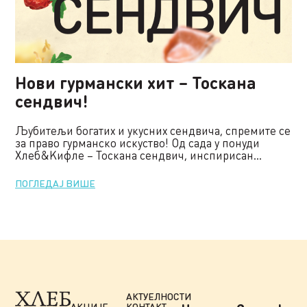
Нови гурмански хит – Тоскана
сендвич!
Љубитељи богатих и укусних сендвича, спремите се
за право гурманско искуство! Од сада у понуди
Хлеб&Kифле – Тоскана сендвич, инспирисан...
ПОГЛЕДАЈ ВИШЕ
АКТУЕЛНОСТИ
АКЦИЈЕ
КОНТАКТ