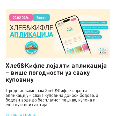
20.02.2026.
Вести
Хлеб&Кифле лојалти апликација
– више погодности уз сваку
куповину
Представљамо вам Хлеб&Кифле лојалти
апликацију – свака куповина доноси бодове, а
бодови воде до бесплатног пецива, купона и
ексклузивних акција....
ПОГЛЕДАЈ ВИШЕ