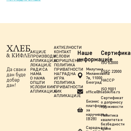
АКТУЕЛНОСТИ
АКЦИЈЕ
КОНТАКТ
Наше
Сертифика
ПРОИЗВОДИ
УСЛОВИ
информације
АПЛИКАЦИЈА
КОРИШЋЕЊА
ISO 22000
ЛОКАЦИЈЕ
ПОЛИТИКА
Да сваки
Милутина
РАДИ СА
ПРИВАТНОСТИ
FSSC 22000
Миланковића
НАМА
НАГРАДНА
дан буде
7в, 11000
О НАМА
ИГРА
добар
HACCP
Београд
ОПШТИ
ПОЛИТИКА
дан!
УСЛОВИ ХИК
ПРИВАТНОСТИ
ISO 9001
АПЛИКАЦИЈЕ
ХИК
office@hlebikifle.rs
АПЛИКАЦИЈЕ
Сертификат
Бизнис
о доприносу
платформа
одрживости
за
наручивање
Политика
(B2B)
квалитета и
безбедности
Сарадња сa
хране