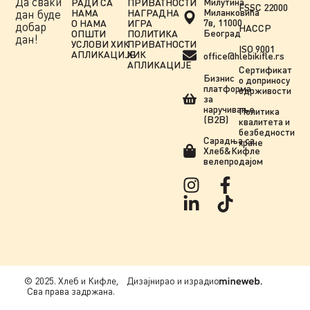
Да сваки
Милутина
РАДИ СА
ПРИВАТНОСТИ
FSSC 22000
Миланковића
НАМА
НАГРАДНА
дан буде
7в, 11000
О НАМА
ИГРА
добар
HACCP
Београд
ОПШТИ
ПОЛИТИКА
дан!
УСЛОВИ ХИК
ПРИВАТНОСТИ
ISO 9001
АПЛИКАЦИЈЕ
ХИК
office@hlebikifle.rs
АПЛИКАЦИЈЕ
Сертификат
Бизнис
о доприносу
платформа
одрживости
за
наручивање
Политика
(B2B)
квалитета и
безбедности
Сарадња сa
хране
Хлеб&Кифле
велепродајом
© 2025. Хлеб и Кифле,
Дизајнирао и израдио
Сва права задржана.