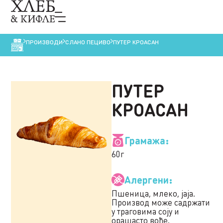
ПРОИЗВОДИ
СЛАНО ПЕЦИВО
ПУТЕР КРОАСАН
ПУТЕР
КРОАСАН
Грамажа:
60г
Алергени:
Пшеница, млеко, јаја.
Производ може садржати
у траговима соју и
орашасто воће.