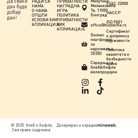
Да сваки
Милутина
РАДИ СА
ПРИВАТНОСТИ
FSSC 22000
Миланковића
НАМА
НАГРАДНА
дан буде
7в, 11000
О НАМА
ИГРА
добар
HACCP
Београд
ОПШТИ
ПОЛИТИКА
дан!
УСЛОВИ ХИК
ПРИВАТНОСТИ
ISO 9001
АПЛИКАЦИЈЕ
ХИК
office@hlebikifle.rs
АПЛИКАЦИЈЕ
Сертификат
Бизнис
о доприносу
платформа
одрживости
за
наручивање
Политика
(B2B)
квалитета и
безбедности
Сарадња сa
хране
Хлеб&Кифле
велепродајом
© 2025. Хлеб и Кифле,
Дизајнирао и израдио
Сва права задржана.