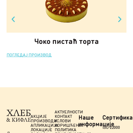
Чоко пистаћ торта
ПОГЛЕДАЈ ПРОИЗВОД
ПО
АКТУЕЛНОСТИ
АКЦИЈЕ
КОНТАКТ
Наше
Сертифика
ПРОИЗВОДИ
УСЛОВИ
информације
АПЛИКАЦИЈА
КОРИШЋЕЊА
ISO 22000
ЛОКАЦИЈЕ
ПОЛИТИКА