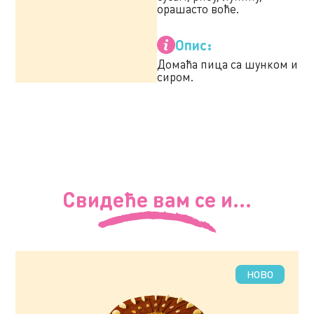
орашасто воће.
Опис:
Домаћа пица са шунком и
сиром.
Свидеће вам се и...
НОВО