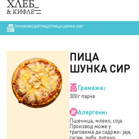
ПРОИЗВОДИ
ПИЦЕ
ПИЦА ШУНКА СИР
ПИЦА
ШУНКА СИР
Грамажа:
300г парче
Алергени:
Пшеница, млеко, соја.
Производ може у
траговима да садржи: јаја,
сусам, рибу, лупину,