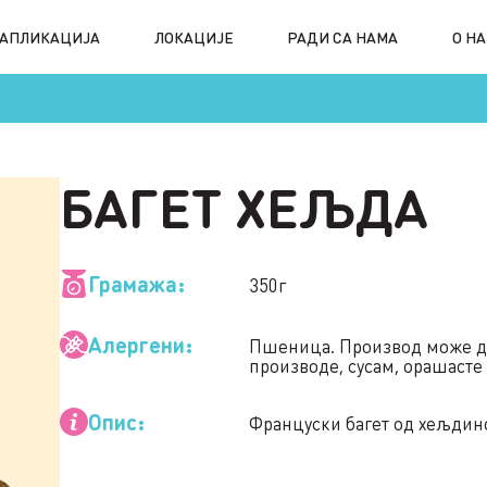
АПЛИКАЦИЈА
ЛОКАЦИЈЕ
РАДИ СА НАМА
О Н
БАГЕТ ХЕЉДА
Грамажа:
350г
Алергени:
Пшеница. Производ може да 
производе, сусам, орашасте
Опис:
Француски багет од хељдин