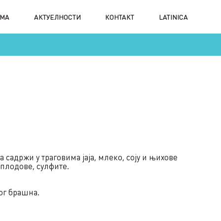
АМА
АКТУЕЛНОСТИ
КОНТАКТ
LATINICA
садржи у траговима јаја, млеко, соју и њихове
 плодове, сулфите.
ог брашна.