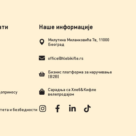
ати
Наше информације
Милутина Миланковића 7в, 11000
Београд
office@hlebikifle.rs
Бизнис платформа за наручивање
(B2B)
Сарадња сa Хлеб&Кифле
доприносу
велепродајом
тета и безбедности