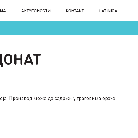
АМА
АКТУЕЛНОСТИ
КОНТАКТ
LATINICA
ДОНАТ
ја. Производ може да садржи у траговима орахе