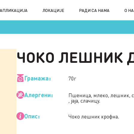
АПЛИКАЦИЈА
ЛОКАЦИЈЕ
РАДИ СА НАМА
О Н
ЧОКО ЛЕШНИК 
Грамажа:
70г
Алергени:
Пшеница, млеко, лешник, со
, јаја, слачицу.
Опис:
Чоко лешник крофна.