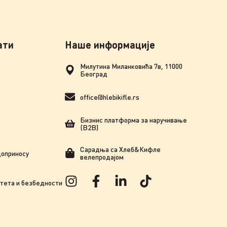
ати
Наше информације
Милутина Миланковића 7в, 11000
Београд
office@hlebikifle.rs
Бизнис платформа за наручивање
(B2B)
Сарадња сa Хлеб&Кифле
доприносу
велепродајом
тета и безбедности