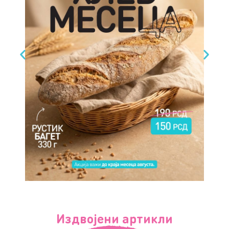
Издвојени артикли