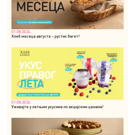
01.08.2026.
Хлеб месеца августа – рустик багет!
01.08.2026.
Уживајте у летњим укусима по акцијским ценама!