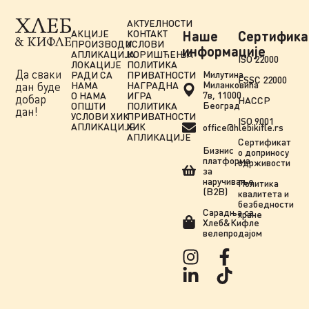
АКТУЕЛНОСТИ
АКЦИЈЕ
КОНТАКТ
Наше
Сертифика
ПРОИЗВОДИ
УСЛОВИ
информације
АПЛИКАЦИЈА
КОРИШЋЕЊА
ISO 22000
ЛОКАЦИЈЕ
ПОЛИТИКА
Да сваки
Милутина
РАДИ СА
ПРИВАТНОСТИ
FSSC 22000
Миланковића
НАМА
НАГРАДНА
дан буде
7в, 11000
О НАМА
ИГРА
добар
HACCP
Београд
ОПШТИ
ПОЛИТИКА
дан!
УСЛОВИ ХИК
ПРИВАТНОСТИ
ISO 9001
АПЛИКАЦИЈЕ
ХИК
office@hlebikifle.rs
АПЛИКАЦИЈЕ
Сертификат
Бизнис
о доприносу
платформа
одрживости
за
наручивање
Политика
(B2B)
квалитета и
безбедности
Сарадња сa
хране
Хлеб&Кифле
велепродајом