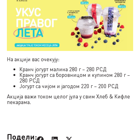
На акцији вас очекују:
Кранч јогурт малина 280 г – 280 РСД
Кранч јогурт са боровницом и купином 280 г –
280 РСД
Јогурт са чијом и јагодом 220 г – 200 РСД
Акција важи током целог јула у свим Хлеб & Кифле
пекарама.
Подели: