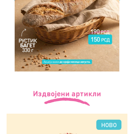
Издвојени артикли
НОВО