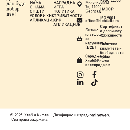
FSSC 22000
Миланковића
НАМА
НАГРАДНА
дан буде
7в, 11000
О НАМА
ИГРА
добар
HACCP
Београд
ОПШТИ
ПОЛИТИКА
дан!
УСЛОВИ ХИК
ПРИВАТНОСТИ
ISO 9001
АПЛИКАЦИЈЕ
ХИК
office@hlebikifle.rs
АПЛИКАЦИЈЕ
Сертификат
Бизнис
о доприносу
платформа
одрживости
за
наручивање
Политика
(B2B)
квалитета и
безбедности
Сарадња сa
хране
Хлеб&Кифле
велепродајом
© 2025. Хлеб и Кифле,
Дизајнирао и израдио
Сва права задржана.