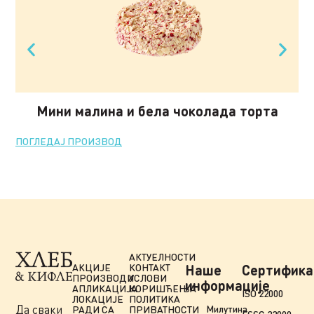
Мини малина и бела чоколада торта
ПОГЛЕДАЈ ПРОИЗВОД
ПО
АКТУЕЛНОСТИ
АКЦИЈЕ
КОНТАКТ
Наше
Сертифика
ПРОИЗВОДИ
УСЛОВИ
информације
АПЛИКАЦИЈА
КОРИШЋЕЊА
ISO 22000
ЛОКАЦИЈЕ
ПОЛИТИКА
Да сваки
Милутина
РАДИ СА
ПРИВАТНОСТИ