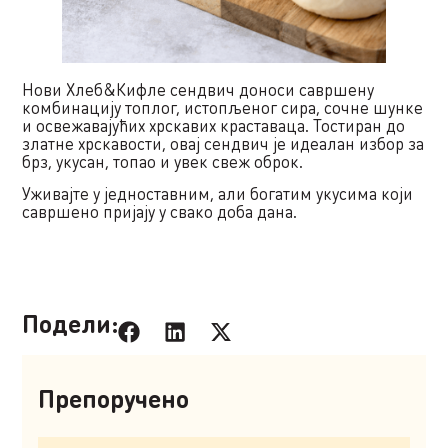
Нови Хлеб&Кифле сендвич доноси савршену
комбинацију топлог, истопљеног сира, сочне шунке
и освежавајућих хрскавих краставаца. Тостиран до
златне хрскавости, овај сендвич је идеалан избор за
брз, укусан, топао и увек свеж оброк.
Уживајте у једноставним, али богатим укусима који
савршено пријају у свако доба дана.
Подели:
Препоручено