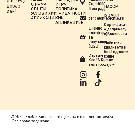
дан буде
7в, 11000
О НАМА
ИГРА
добар
HACCP
Београд
ОПШТИ
ПОЛИТИКА
дан!
УСЛОВИ ХИК
ПРИВАТНОСТИ
ISO 9001
АПЛИКАЦИЈЕ
ХИК
office@hlebikifle.rs
АПЛИКАЦИЈЕ
Сертификат
Бизнис
о доприносу
платформа
одрживости
за
наручивање
Политика
(B2B)
квалитета и
безбедности
Сарадња сa
хране
Хлеб&Кифле
велепродајом
© 2025. Хлеб и Кифле,
Дизајнирао и израдио
Сва права задржана.