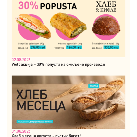
02.08.2026.
Wolt акција – 30% попуста на омиљене производе
01.08.2026.
Хлеб месеца августа – рустик багет!