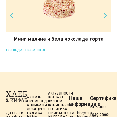
Мини малина и бела чоколада торта
ПОГЛЕДАЈ ПРОИЗВОД
ПО
АКТУЕЛНОСТИ
АКЦИЈЕ
КОНТАКТ
Наше
Сертифика
ПРОИЗВОДИ
УСЛОВИ
информације
АПЛИКАЦИЈА
КОРИШЋЕЊА
ISO 22000
ЛОКАЦИЈЕ
ПОЛИТИКА
Да сваки
Милутина
РАДИ СА
ПРИВАТНОСТИ
FSSC 22000
Миланковића
НАМА
НАГРАДНА