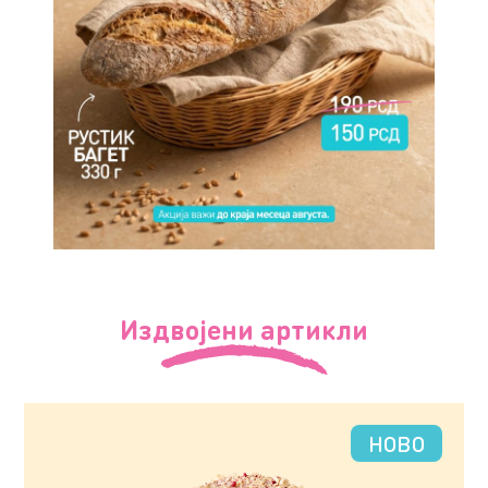
Издвојени артикли
НОВО