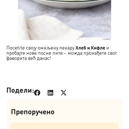
Посetite своју омиљену пекару
Хлеб и Кифле
и
пробајте нове посне пите – можда пронађете свог
фаворита већ данас!
Подели:
Препоручено