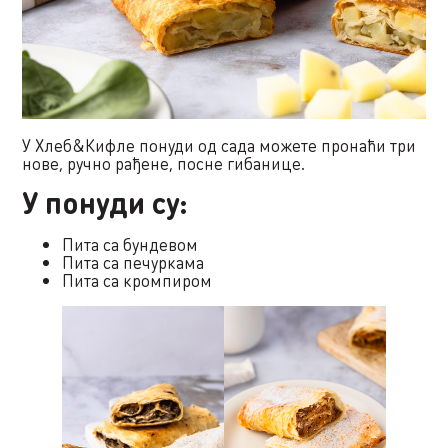
У Хлеб&Кифле понуди од сада можете пронаћи три
нове, ручно рађене, посне гибанице.
У понуди су:
Пита са бундевом
Пита са печуркама
Пита са кромпиром