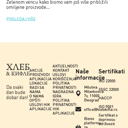
Zelenom vencu kako bismo vam još više približili
omiljene proizvode...
POGLEDAJ VIŠE
AKTUELNOSTI
AKCIJE
KONTAKT
Naše
Sertifikati
PROIZVODI
USLOVI
informacije
APLIKACIJA
KORIŠĆENJA
ISO 22000
LOKACIJE
POLITIKA
Da svaki
Milutina
RADI SA
PRIVATNOSTI
FSSC 22000
Milankovića
NAMA
NAGRADNA
dan bude
7v, 11000
O NAMA
IGRA
dobar dan!
HACCP
Beograd
OPŠTI
POLITIKA
USLOVI HIK
PRIVATNOSTI
ISO 9001
APLIKACIJE
HIK
office@hlebikifle.rs
APLIKACIJE
Sertifikat o
Biznis
doprinosu
platforma
održivosti
za